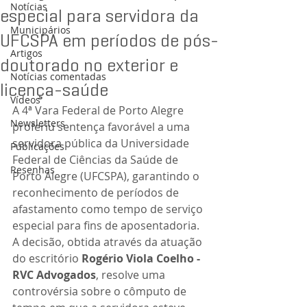
Notícias
especial para servidora da
Municipários
UFCSPA em períodos de pós-
Artigos
doutorado no exterior e
Notícias comentadas
licença-saúde
Vídeos
A 4ª Vara Federal de Porto Alegre 
Newsletters
proferiu sentença favorável a uma 
servidora pública da Universidade 
Publicações
Federal de Ciências da Saúde de 
Resenhas
Porto Alegre (UFCSPA), garantindo o 
reconhecimento de períodos de 
afastamento como tempo de serviço 
especial para fins de aposentadoria. 
A decisão, obtida através da atuação 
do escritório 
Rogério Viola Coelho - 
RVC Advogados
, resolve uma 
controvérsia sobre o cômputo de 