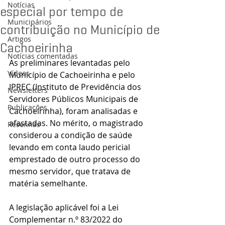
Notícias
especial por tempo de
Municipários
contribuição no Município de
Artigos
Cachoeirinha
Notícias comentadas
As preliminares levantadas pelo 
Vídeos
Município de Cachoeirinha e pelo 
IPREC (Instituto de Previdência dos 
Newsletters
Servidores Públicos Municipais de 
Publicações
Cachoeirinha), foram analisadas e 
afastadas. No mérito, o magistrado 
Resenhas
considerou a condição de saúde 
levando em conta laudo pericial 
emprestado de outro processo do 
mesmo servidor, que tratava de 
matéria semelhante.
A legislação aplicável foi a Lei 
Complementar n.º 83/2022 do 