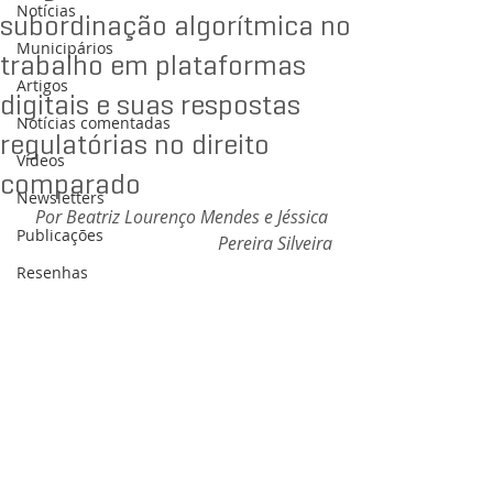
Notícias
subordinação algorítmica no
Municipários
trabalho em plataformas
Artigos
digitais e suas respostas
Notícias comentadas
regulatórias no direito
Vídeos
comparado
Newsletters
Por 
Beatriz Lourenço Mendes e Jéssica 
Publicações
Pereira Silveira
Resenhas