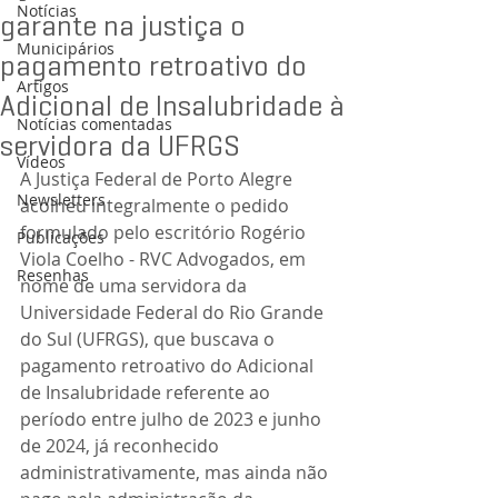
Notícias
garante na justiça o
Municipários
pagamento retroativo do
Artigos
Adicional de Insalubridade à
Notícias comentadas
servidora da UFRGS
Vídeos
A Justiça Federal de Porto Alegre 
Newsletters
acolheu integralmente o pedido 
formulado pelo escritório Rogério 
Publicações
Viola Coelho - RVC Advogados, em 
Resenhas
nome de uma servidora da 
Universidade Federal do Rio Grande 
do Sul (UFRGS), que buscava o 
pagamento retroativo do Adicional 
de Insalubridade referente ao 
período entre julho de 2023 e junho 
de 2024, já reconhecido 
administrativamente, mas ainda não 