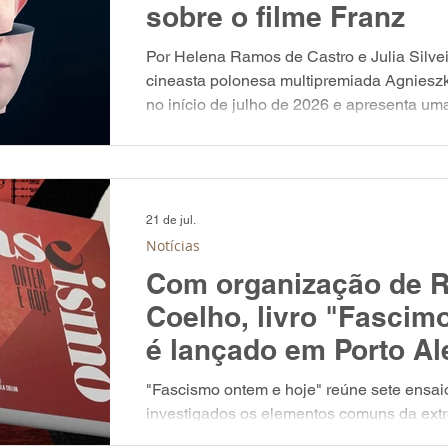
sobre o filme Franz
Por Helena Ramos de Castro e Julia Silveir
cineasta polonesa multipremiada Agnieszk
no início de julho de 2026 e apresenta u
trajetória de Franz Kafka, escritor tcheco 
amplamente reconhecido como um dos maio
século XX. A obra, ao retratar a vida de K
constrói uma narrativa de caráter fantástic
21 de jul.
Notícias
Com organização de R
Coelho, livro "Fascim
é lançado em Porto Al
"Fascismo ontem e hoje" reúne sete ensai
investigados os elementos comuns da extr
surgida nas primeiras décadas do Século 