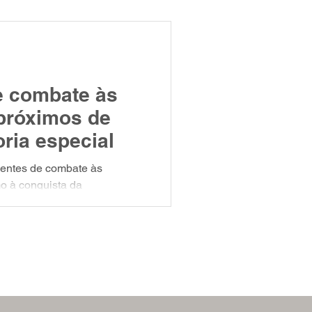
re o chamado Neofascismo e a
 de julho, às 19h30. 📍
ilha- Porto Alegre.
o: Rogério Viola Coelho
e combate às
próximos de
ria especial
gentes de combate às
o à conquista da
 aprovou, em dois turnos,
a de Emenda à Constituição
s para a aposentadoria da
nal. Pela proposta, as
os e os homens aos 60 anos,