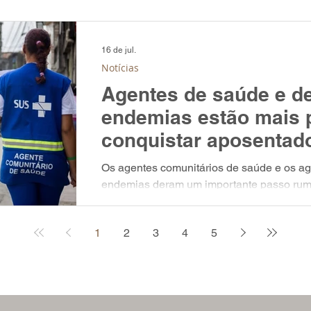
hipóteses sobre os rumos do conflito ent
Democracia. 📅 Lançamento com debate: 23
Casa PAGU | Rua Olavo Bilac, 738- Farroup
16 de jul.
Apresentação: Berna Menezes Organizaçã
Notícias
Autores: Marcelo Dorneles Coelho Be
Agentes de saúde e d
endemias estão mais 
conquistar aposentado
Os agentes comunitários de saúde e os a
endemias deram um importante passo rum
aposentadoria especial. O Senado Federal
nesta terça-feira (14/07/2026), a Propost
1
2
3
4
5
(PEC) que estabelece regras diferenciada
categoria e regulamenta seu vínculo funcio
mulheres poderão se aposentar aos 57 an
desde que comprovem 25 anos de co