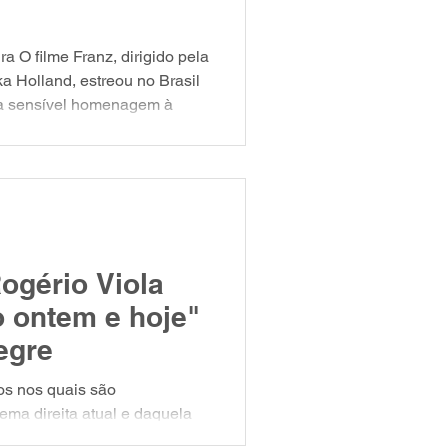
a O filme Franz, dirigido pela
a Holland, estreou no Brasil
ma sensível homenagem à
formado em Direito,
res nomes da literatura do
afka como funcionário público,
o, entrelaçando a experiência
ogério Viola
o ontem e hoje"
egre
os nos quais são
ema direita atual e daquela
XX. Os autores formulam