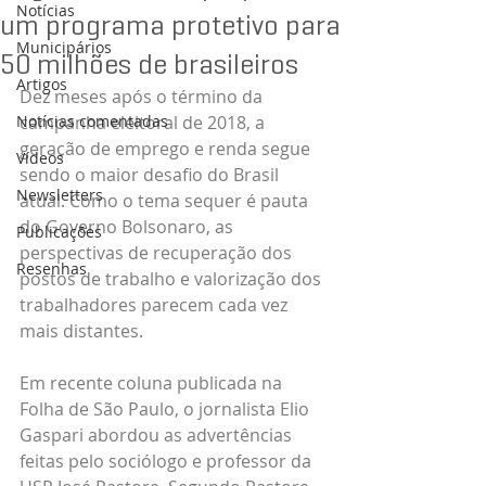
Notícias
um programa protetivo para
Municipários
50 milhões de brasileiros
Artigos
Dez meses após o término da 
Notícias comentadas
campanha eleitoral de 2018, a 
geração de emprego e renda segue 
Vídeos
sendo o maior desafio do Brasil 
Newsletters
atual. Como o tema sequer é pauta 
do Governo Bolsonaro, as 
Publicações
perspectivas de recuperação dos 
Resenhas
postos de trabalho e valorização dos 
trabalhadores parecem cada vez 
mais distantes. 
Em recente coluna publicada na 
Folha de São Paulo, o jornalista Elio 
Gaspari abordou as advertências 
feitas pelo sociólogo e professor da 