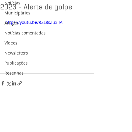
Notícias
2023 - Alerta de golpe
Municipários
https://youtu.be/RZL8sZu3jIA
Artigos
Notícias comentadas
Vídeos
Newsletters
Publicações
Resenhas