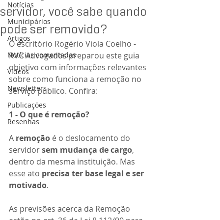
Notícias
servidor, você sabe quando
Municipários
pode ser removido?
Artigos
O escritório Rogério Viola Coelho - 
Notícias comentadas
RVC Advogados preparou este guia 
objetivo com informações relevantes 
Vídeos
sobre como funciona a remoção no 
Newsletters
serviço público. Confira:
Publicações
1 - O que é remoção?
Resenhas
A 
remoção
 é o deslocamento do 
servidor 
sem mudança de cargo
, 
dentro da mesma instituição. Mas 
esse ato 
precisa ter base legal e ser 
motivado
.
As previsões acerca da Remoção 