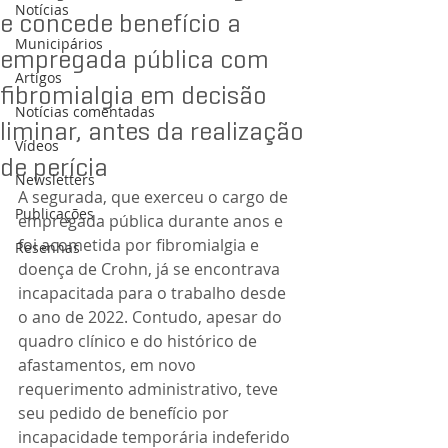
Notícias
e concede benefício a
Municipários
empregada pública com
Artigos
fibromialgia em decisão
Notícias comentadas
liminar, antes da realização
Vídeos
de perícia
Newsletters
A segurada, que exerceu o cargo de 
Publicações
empregada pública durante anos e 
foi acometida por fibromialgia e 
Resenhas
doença de Crohn, já se encontrava 
incapacitada para o trabalho desde 
o ano de 2022. Contudo, apesar do 
quadro clínico e do histórico de 
afastamentos, em novo 
requerimento administrativo, teve 
seu pedido de benefício por 
incapacidade temporária indeferido 