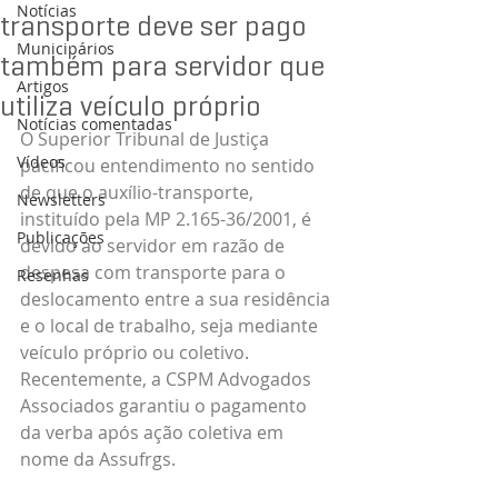
Notícias
transporte deve ser pago
Municipários
também para servidor que
Artigos
utiliza veículo próprio
Notícias comentadas
O Superior Tribunal de Justiça 
Vídeos
pacificou entendimento no sentido 
de que o auxílio-transporte, 
Newsletters
instituído pela MP 2.165-36/2001, é 
Publicações
devido ao servidor em razão de 
despesa com transporte para o 
Resenhas
deslocamento entre a sua residência 
e o local de trabalho, seja mediante 
veículo próprio ou coletivo. 
Recentemente, a CSPM Advogados 
Associados garantiu o pagamento 
da verba após ação coletiva em 
nome da Assufrgs. 