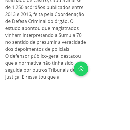
Machado de Castro, citou a análise 
de 1.250 acórdãos publicados entre 
2013 e 2016, feita pela Coordenação 
de Defesa Criminal do órgão. O 
estudo apontou que magistrados 
vinham interpretando a Súmula 70 
no sentido de presumir a veracidade 
dos depoimentos de policiais.
O defensor público-geral destacou 
que a normativa não tinha sido 
seguida por outros Tribunais de 
Justiça. E ressaltou que a 
jurisprudência do STF e do STJ 
considera que os depoimentos de 
policiais têm o mesmo valor 
probatório dos de outras 
testemunhas.
Da forma como vem sendo aplicada, 
disse Castro, a Súmula 70 