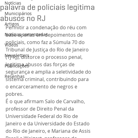
Notícias
palavra de policiais legitima
Municipários
abusos no RJ
Artigos
Permitir a condenação do réu com 
Notícias comentadas
base apenas em depoimentos de 
policiais, como faz a Súmula 70 do 
Vídeos
Tribunal de Justiça do Rio de Janeiro 
Newsletters
(TJ-RJ), distorce o processo penal, 
legitima abusos das forças de 
Publicações
segurança e amplia a seletividade do 
Resenhas
sistema criminal, contribuindo para 
o encarceramento de negros e 
pobres.
É o que afirmam Salo de Carvalho, 
professor de Direito Penal da 
Universidade Federal do Rio de 
Janeiro e da Universidade do Estado 
do Rio de Janeiro, e Mariana de Assis 