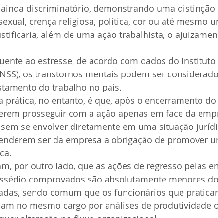
 ainda discriminatório, demonstrando uma distinção
sexual, crença religiosa, política, cor ou até mesmo 
justificaria, além de uma ação trabalhista, o ajuizame
uente ao estresse, de acordo com dados do Instituto
INSS), os transtornos mentais podem ser considerados
stamento do trabalho no país.
 prática, no entanto, é que, após o encerramento do 
ferem prosseguir com a ação apenas em face da empr
 sem se envolver diretamente em uma situação juríd
tenderem ser da empresa a obrigação de promover u
ca.
, por outro lado, que as ações de regresso pelas 
assédio comprovados são absolutamente menores do
izadas, sendo comum que os funcionários que praticar
çam no mesmo cargo por análises de produtividade 