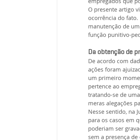
empregados que po
O presente artigo v
ocorrência do fato.
manutenção de um a
função punitivo-pe
Da obtenção de pr
De acordo com dado
ações foram ajuiza
um primeiro momen
pertence ao emprega
tratando-se de uma
meras alegações pa
Nesse sentido, na J
para os casos em q
poderiam ser grava
sem a presença de 