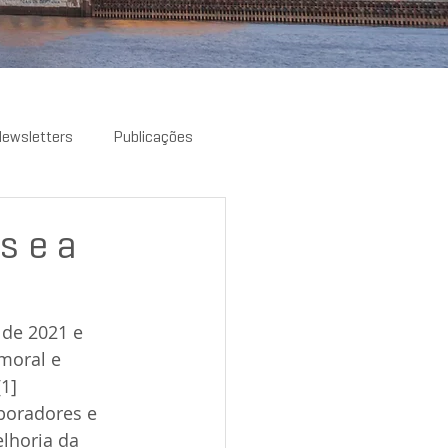
ewsletters
Publicações
s e a
 de 2021 e 
moral e 
[1]
boradores e 
lhoria da 