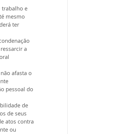
 trabalho e 
até mesmo 
derá ter 
 condenação 
essarcir a 
oral 
não afasta o 
nte 
ão pessoal do 
bilidade de 
os de seus 
de atos contra 
nte ou 