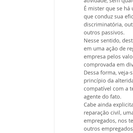
atividade, sem qual
É mister que se há
que conduz sua ef
discriminatória, ou
outros passivos.
Nesse sentido, des
em uma ação de reg
empresa pelos valo
comprovada em dive
Dessa forma, veja-s
princípio da alteri
compatível com a t
agente do fato.
Cabe ainda explicit
reparação civil, u
empregados, nos ter
outros empregados,