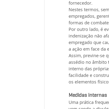
fornecedor.
Nestes termos, sem
empregados, gerent
formas de combate 
Por outro lado, é 
indenização não afa
empregado que caus
a ação em face da 
Assim, previne-se 
assédio no âmbito 
interno das próprias
facilidade e constr
os elementos físico
Medidas internas
Uma prática frequen
vem sendo a divulga