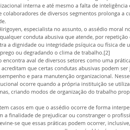
acional interna e até mesmo a falta de inteligência
 e colaboradores de diversos segmentos prolonga a cu
de.
irigoyen, especialista no assunto, o assédio moral no
 qualquer conduta abusiva que atende, por repetição 
tra a dignidade ou integridade psíquica ou física de 
rego ou degradando o clima de trabalho.[2]
o encontra aval de diversos setores como uma prátic
 acreditam que certas condutas abusivas podem ser j
sempenho e para manutenção organizacional. Nesse 
ucional ocorre quando a própria instituição se utiliza
nas, criando modos de organização do trabalho pro
stem casos em que o assédio ocorre de forma interpess
m a finalidade de prejudicar ou constranger o profiss
evine-se que essas práticas podem ocorrer, inclusive,