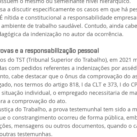
ssuem o mesmo ou semelhante nível hierárquico.
isa a discutir especificamente os casos em que há pe
 É nítida e constitucional a responsabilidade empresar
mbiente de trabalho saudável. Contudo, ainda cabe 
dagógica da indenização no autor da ocorrência.
ovas e a responsabilização pessoal
s do TST (Tribunal Superior do Trabalho), em 2021 m
das com pedidos referentes a indenizações por asséd
to, cabe destacar que o ônus da comprovação do as
do, nos termos do artigo 818, I da CLT e 373, I do CP
 situação individual, o empregado necessitaria de ma
ra a comprovação do ato.
ustiça do Trabalho, a prova testemunhal tem sido a ma
ue o constrangimento ocorreu de forma pública, e
ções, mensagens ou outros documentos, quando o c
outras testemunhas.