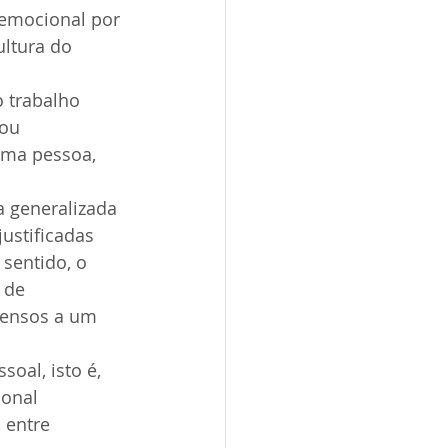
 emocional por 
ltura do 
 trabalho 
ou 
uma pessoa, 
a generalizada 
ustificadas 
sentido, o 
 de 
pensos a um 
oal, isto é, 
ional 
 entre 