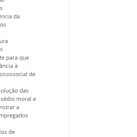
s 
ência da 
os 
ura 
m 
te para que 
ância à 
sicossocial de 
solução das 
sédio moral e 
strar a 
 empregados 
los de 