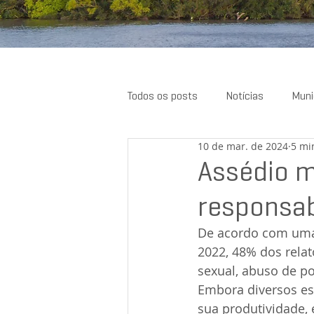
Todos os posts
Notícias
Muni
10 de mar. de 2024
5 mi
Resenhas
Assédio m
responsab
De acordo com uma 
2022, 48% dos relat
sexual, abuso de p
Embora diversos es
sua produtividade, 