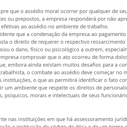
pre que o assédio moral ocorrer por qualquer de seu
es ou prepostos, a empresa responderá por não apre
efetivas ao assédio no ambiente de trabalho.
evidente que a condenação da empresa ao pagamento 
sta o direito de requerer o respectivo ressarcimento
ou o dano, físico ou psicológico a outrem, especia
empresa comprovar que o ato ocorreu de forma dolo
que, embora ainda existam muitos desafios para a c
trabalhista, o combate ao assédio deve começar no 
 instituições, o que as permitirá identificar o fato c
uir um ambiente que respeite os direitos de personalid
s, psíquicos, morais e intelectuais de seus funcionári
te nas instituições em que há assessoramento jurídi
ção e instituição do código de ética e de um termo 