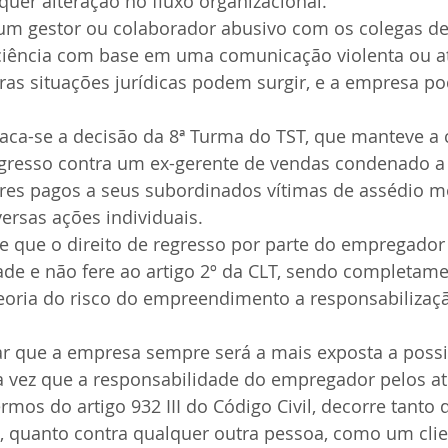
quer alteração no fluxo organizacional.
 um gestor ou colaborador abusivo com os colegas de
iciência com base em uma comunicação violenta ou 
tras situações jurídicas podem surgir, e a empresa po
taca-se a decisão da 8ª Turma do TST, que manteve a
resso contra um ex-gerente de vendas condenado a r
res pagos a seus subordinados vítimas de assédio m
rsas ações individuais.
e que o direito de regresso por parte do empregador 
dade e não fere ao artigo 2º da CLT, sendo completame
eoria do risco do empreendimento a responsabilizaç
ar que a empresa sempre será a mais exposta a possi
ma vez que a responsabilidade do empregador pelos at
mos do artigo 932 III do Código Civil, decorre tanto 
 quanto contra qualquer outra pessoa, como um clie