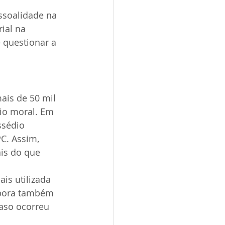
ssoalidade na 
ial na 
questionar a 
ais de 50 mil 
io moral. Em 
sédio 
C. Assim, 
is do que 
is utilizada 
mbora também 
aso ocorreu 