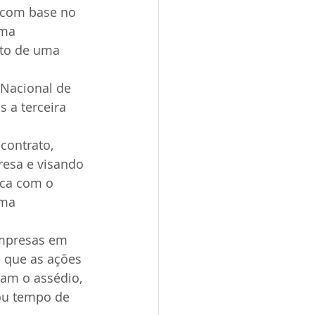
 com base no 
uma 
nto de uma 
 Nacional de 
 a terceira 
contrato, 
esa e visando 
ica com o 
ma 
empresas em 
 que as ações 
am o assédio, 
ou tempo de 