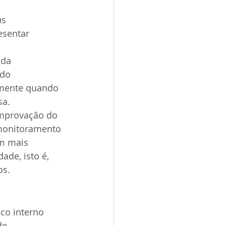
s 
sentar 
da 
 do 
lmente quando 
sa.
omprovação do 
monitoramento 
om mais 
ade, isto é, 
os.
co interno 
de 