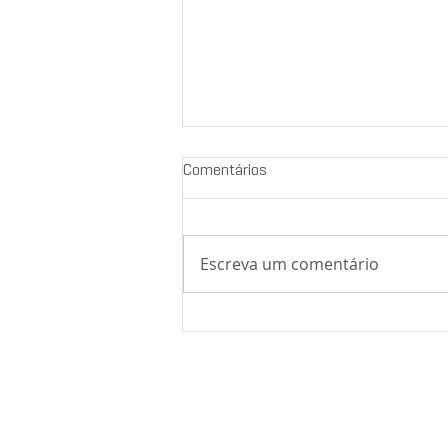
Comentários
Escreva um comentário
A narrativa dos privilégios no
debate da Reforma
Administrativa e seus efeitos
sobre o serviço público de base