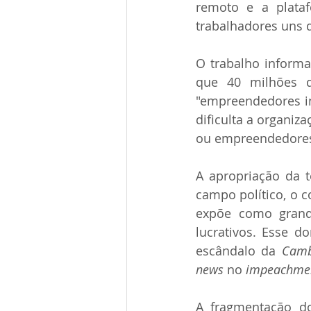
remoto e a plataf
trabalhadores uns d
O trabalho inform
que 40 milhões d
"empreendedores in
dificulta a organiz
ou empreendedores, 
A apropriação da t
campo político, o c
expõe como grande
lucrativos. Esse d
escândalo da 
Camb
news
 no 
impeachme
A fragmentação do