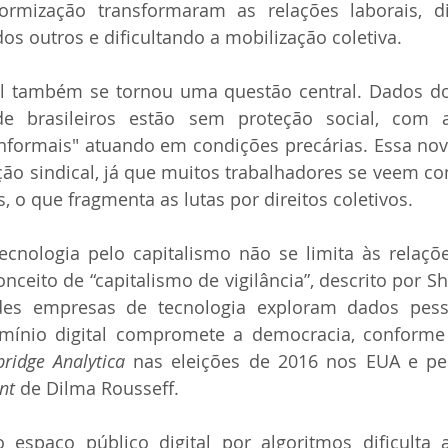
ormização transformaram as relações laborais, di
os outros e dificultando a mobilização coletiva. 
al também se tornou uma questão central. Dados do
e brasileiros estão sem proteção social, com a
formais" atuando em condições precárias. Essa nova
ação sindical, já que muitos trabalhadores se veem 
o que fragmenta as lutas por direitos coletivos. 
ecnologia pelo capitalismo não se limita às relaçõe
onceito de “capitalismo de vigilância”, descrito por S
s empresas de tecnologia exploram dados pessoa
omínio digital compromete a democracia, conforme i
ridge Analytica 
nas eleições de 2016 nos EUA e pe
nt 
de Dilma Rousseff. 
 espaço público digital por algoritmos dificulta 