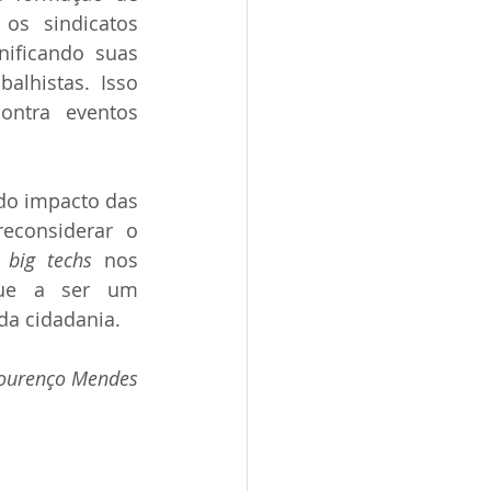
os sindicatos 
ificando suas 
lhistas. Isso 
ontra eventos 
do impacto das 
econsiderar o 
 
big techs 
nos 
nue a ser um 
da cidadania. 
Lourenço Mendes