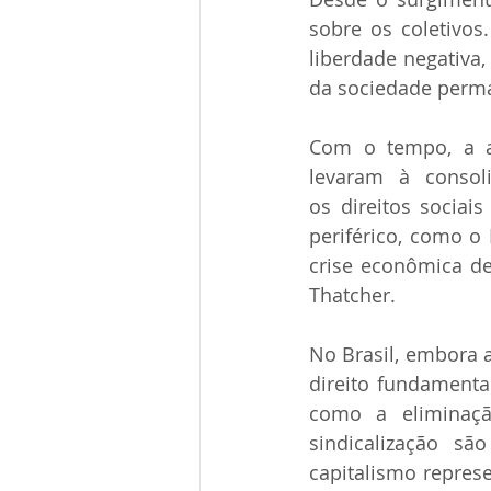
sobre os coletivos
liberdade negativa,
da sociedade perma
Com o tempo, a as
levaram à consol
os direitos sociai
periférico, como o B
crise econômica de
Thatcher. 
No Brasil, embora a
direito fundamental
como a eliminação
sindicalização sã
capitalismo repres