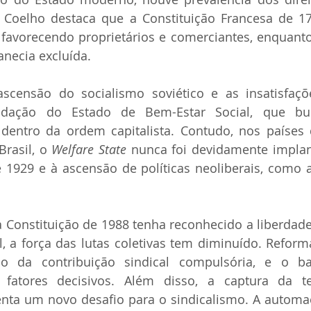
. Coelho destaca que a Constituição Francesa de 17
 favorecendo proprietários e comerciantes, enquanto
necia excluída.  
censão do socialismo soviético e as insatisfações
idação do Estado de Bem-Estar Social, que busc
s dentro da ordem capitalista. Contudo, nos países 
rasil, o 
Welfare State
 nunca foi devidamente implan
 1929 e à ascensão de políticas neoliberais, como 
 Constituição de 1988 tenha reconhecido a liberdade
, a força das lutas coletivas tem diminuído. Reformas
 da contribuição sindical compulsória, e o bai
o fatores decisivos. Além disso, a captura da te
enta um novo desafio para o sindicalismo. A automaç