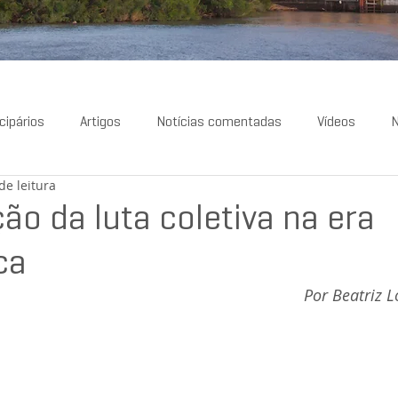
cipários
Artigos
Notícias comentadas
Vídeos
N
de leitura
ão da luta coletiva na era
ica
Por Beatriz 