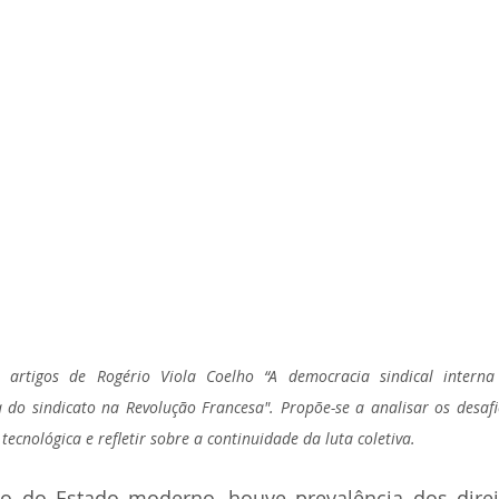
artigos de Rogério Viola Coelho “A democracia sindical interna
 do sindicato na Revolução Francesa". Propõe-se a analisar os desafi
tecnológica e refletir sobre a continuidade da luta coletiva. 
 do Estado moderno, houve prevalência dos direito