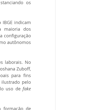
stanciando os 
 IBGE indicam 
 maioria dos 
 configuração 
como autônomos 
s laborais. No 
hoshana Zuboff, 
is para fins 
lustrado pelo 
lo uso de 
fake 
a formação de 