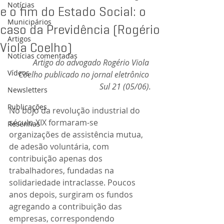
Notícias
e o fim do Estado Social: o
Municipários
caso da Previdência (Rogério
Artigos
Viola Coelho)
Notícias comentadas
Artigo do advogado Rogério Viola 
Vídeos
Coelho publicado no jornal eletrônico 
Sul 21 (05/06).
Newsletters
Publicações
No bojo da revolução industrial do 
século XIX formaram-se 
Resenhas
organizações de assistência mutua, 
de adesão voluntária, com 
contribuição apenas dos 
trabalhadores, fundadas na 
solidariedade intraclasse. Poucos 
anos depois, surgiram os fundos 
agregando a contribuição das 
empresas, correspondendo 