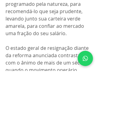
programado pela natureza, para 
recomendá-lo que seja prudente, 
levando junto sua carteira verde 
amarela, para confiar ao mercado 
uma fração do seu salário. 
O estado geral de resignação diante 
da reforma anunciada contrasta 
com o ânimo de mais de um século, 
quando o movimento operário 
metia medo na burguesia, 
mobilizando sua solidariedade. Para 
esta mutação concorre certamente 
o discurso incessante da mídia, 
amplificando a crise para indicar a 
reforma como bala de ouro 
salvadora da sociedade; uma 
sinfonia certificada pela “sabedoria”, 
com entrevistas de hora em hora, de 